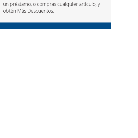
un préstamo, o compras cualquier artículo, y
obtén Más Descuentos.
Prestamos de Empeño
Joyería y Reparación
Compra y Vende
Descarga la App